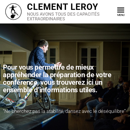
CLEMENT LEROY
NOUS AVONS TOUS DES CAPACITÉS
MENU
EXTRAORDINAIRES
Pour vous permettre de mieux
appréhender la préparation de votre
conférence, vous trouverez ici un
ensemble d’informations utiles.
“Ne cherchez pas la stabilité, dansez avec le déséquilibre”